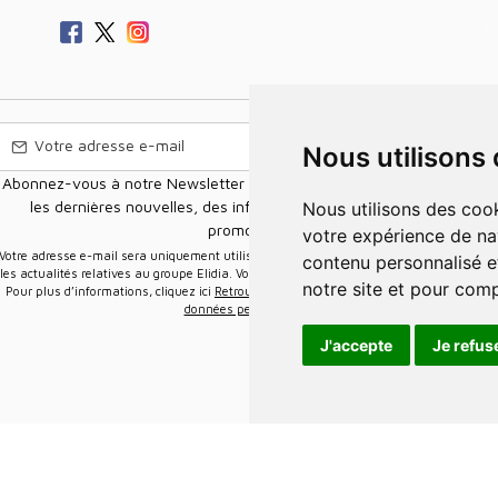
Nous utilisons
Abonnez-vous à notre Newsletter pour recevoir nos nouvelles offres,
les dernières nouvelles, des informations sur les ventes et les
Nous utilisons des cookies et d'autres technologies de suivi pour améliorer
promotions.
votre expérience de na
e-mail sera uniquement utilisée pour vous envoyer des informations sur
contenu personnalisé et
les actualités relatives au groupe Elidia. Vous pouvez vous désinscrire à tout moment.
notre site et pour com
Pour plus d’informations, cliquez ici
Retrouvez ici notre politique de protection de vos
données personnelles
.
J'accepte
Je refus