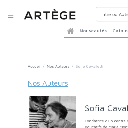
Nouveautés
Catal
Accueil
/
Nos Auteurs
/
Sofia Cavalletti
Nos Auteurs
Sofia Caval
Fondatrice d'un centre de catéchèse à Rome, Sofia Cavalletti (1917-2011) a mis au point et développé une méthode inspirée par les principes
éducatifs de Maria Mont