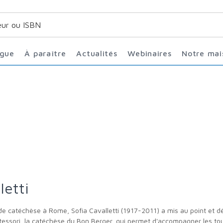
ogue
À paraître
Actualités
Webinaires
Notre ma
letti
essori, la catéchèse du Bon Berger, qui permet d'accompagner les tou