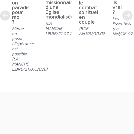
missionnaire
ils
le
un
d'une
vrai
combat
paradis
Église
?
spirituel
pour
mondialisée
en
moi
Les
couple
?
(LA
Essentiels
MANCHE
(RCF
Même
(La
LIBRE/21.07.2026)
ANJOU/10.07.2026)
en
Nef/06.07
prison,
l’Espérance
est
possible.
(LA
MANCHE
LIBRE/21.07.2026)