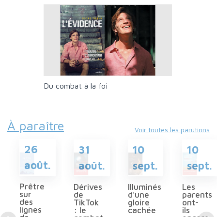
Du combat à la foi
À paraître
Voir toutes les parutions
26
10
31
10
août.
sept.
août.
sept.
Prêtre
Illuminés
Dérives
Les
sur
d'une
de
parents
des
gloire
TikTok
ont-
lignes
cachée
: le
ils