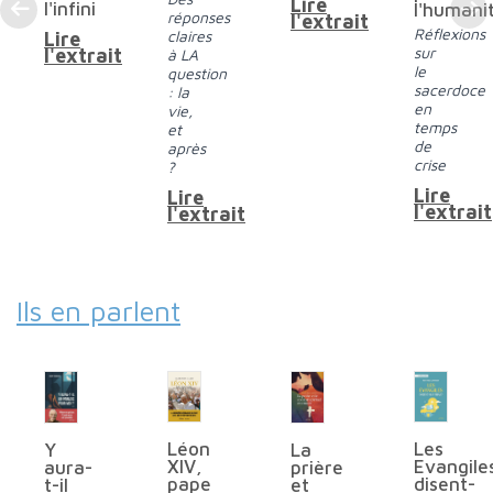
Lire
l'infini
l'humani
réponses
l'extrait
Réflexions
claires
Lire
sur
l'extrait
à LA
le
question
sacerdoce
: la
en
vie,
temps
et
de
après
crise
?
Lire
Lire
l'extrait
l'extrait
Ils en parlent
Léon
Les
La
Y
XIV,
Evangile
prière
aura-
pape
disent-
et
t-il