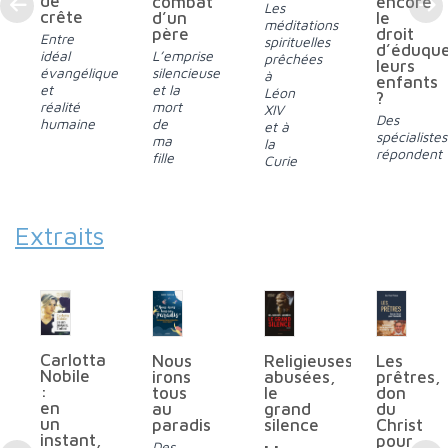
de
combat
encore
Les
crête
d’un
le
méditations
père
droit
Entre
spirituelles
d’éduqu
idéal
L’emprise
prêchées
leurs
évangélique
silencieuse
à
enfants
et
et la
Léon
?
réalité
mort
XIV
Des
humaine
de
et à
spécialistes
ma
la
répondent
fille
Curie
Extraits
Carlotta
Nous
Religieuses
Les
Nobile
irons
abusées,
prêtres,
:
tous
le
don
en
au
grand
du
un
paradis
silence
Christ
instant,
pour
Des