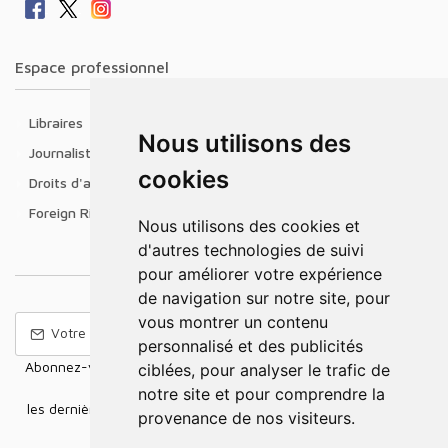
Espace professionnel
Libraires
Nous utilisons des
Journalistes
cookies
Droits d'auteur
Foreign Rights
Nous utilisons des cookies et
d'autres technologies de suivi
pour améliorer votre expérience
de navigation sur notre site, pour
vous montrer un contenu
personnalisé et des publicités
Abonnez-vous à notre Newsletter pour recevoir nos nouvelles
ciblées, pour analyser le trafic de
offres,
notre site et pour comprendre la
les dernières nouvelles, des informations sur les ventes et les
provenance de nos visiteurs.
promotions.