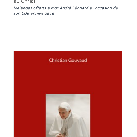
au Christ
Mélanges offerts à Mgr André Léonard à l'occasion de
son 80e anniversaire