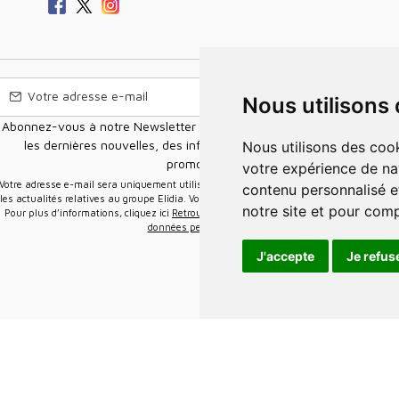
Nous utilisons
Abonnez-vous à notre Newsletter pour recevoir nos nouvelles offres,
les dernières nouvelles, des informations sur les ventes et les
Nous utilisons des cookies et d'autres technologies de suivi pour améliorer
promotions.
votre expérience de na
e-mail sera uniquement utilisée pour vous envoyer des informations sur
contenu personnalisé et
les actualités relatives au groupe Elidia. Vous pouvez vous désinscrire à tout moment.
notre site et pour com
Pour plus d’informations, cliquez ici
Retrouvez ici notre politique de protection de vos
données personnelles
.
J'accepte
Je refus