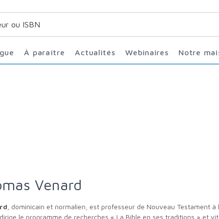
ogue
À paraître
Actualités
Webinaires
Notre ma
homas Venard
ard
, dominicain et normalien, est professeur de Nouveau Testament à l
 dirige le programme de recherches « La Bible en ses traditions » et vit