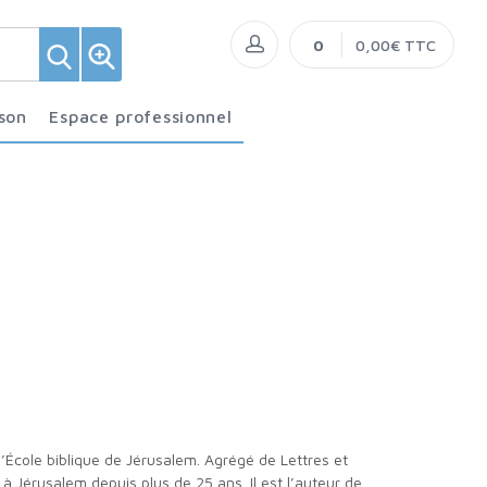
0
0,00€ TTC
ison
Espace professionnel
’École biblique de Jérusalem. Agrégé de Lettres et
 à Jérusalem depuis plus de 25 ans. Il est l’auteur de