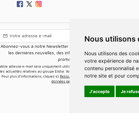
Nous utilisons
Abonnez-vous à notre Newsletter pour recevoir nos nouvelles offres,
les dernières nouvelles, des informations sur les ventes et les
Nous utilisons des cookies et d'autres technologies de suivi pour améliorer
promotions.
votre expérience de na
e-mail sera uniquement utilisée pour vous envoyer des informations sur
contenu personnalisé et
les actualités relatives au groupe Elidia. Vous pouvez vous désinscrire à tout moment.
notre site et pour com
Pour plus d’informations, cliquez ici
Retrouvez ici notre politique de protection de vos
données personnelles
.
J'accepte
Je refus