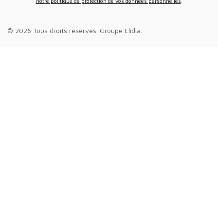
notre politique de protection de vos données personnelles
.
© 2026 Tous droits réservés.
Groupe Elidia
.