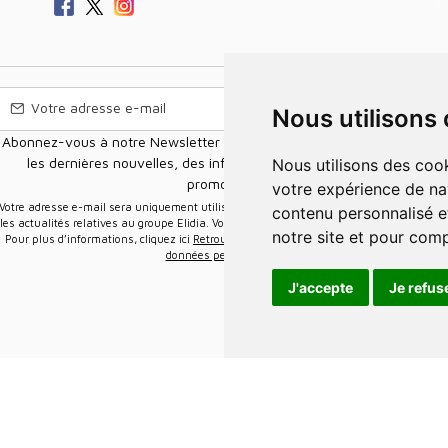
Nous utilisons
Abonnez-vous à notre Newsletter pour recevoir nos nouvelles offres,
les dernières nouvelles, des informations sur les ventes et les
Nous utilisons des cookies et d'autres technologies de suivi pour améliorer
promotions.
votre expérience de na
e-mail sera uniquement utilisée pour vous envoyer des informations sur
contenu personnalisé et
les actualités relatives au groupe Elidia. Vous pouvez vous désinscrire à tout moment.
notre site et pour com
Pour plus d’informations, cliquez ici
Retrouvez ici notre politique de protection de vos
données personnelles
.
J'accepte
Je refus