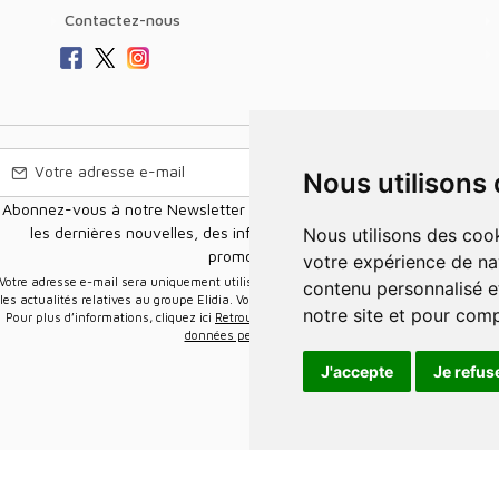
Contactez-nous
Nous utilisons
Abonnez-vous à notre Newsletter pour recevoir nos nouvelles offres,
les dernières nouvelles, des informations sur les ventes et les
Nous utilisons des cookies et d'autres technologies de suivi pour améliorer
promotions.
votre expérience de na
e-mail sera uniquement utilisée pour vous envoyer des informations sur
contenu personnalisé et
les actualités relatives au groupe Elidia. Vous pouvez vous désinscrire à tout moment.
notre site et pour com
Pour plus d’informations, cliquez ici
Retrouvez ici notre politique de protection de vos
données personnelles
.
J'accepte
Je refus