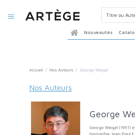
Nouveautés
Catal
Accueil
/
Nos Auteurs
/
George Weigel
Nos Auteurs
George We
George Weigel (1951) est un expert mondialement reconnu de la vie de l'Église catholique. Il est l'auteur d'une vingtaine de publications, dont la
biographie Jean-Paul II