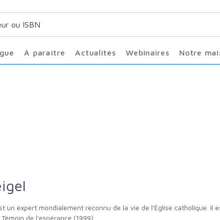
ogue
À paraître
Actualités
Webinaires
Notre ma
igel
, Témoin de l'espérance (1999).