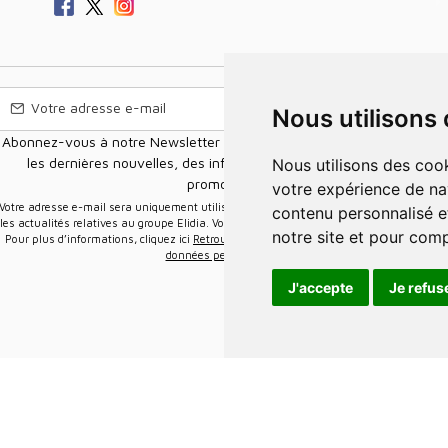
Nous utilisons
Abonnez-vous à notre Newsletter pour recevoir nos nouvelles offres,
les dernières nouvelles, des informations sur les ventes et les
Nous utilisons des cookies et d'autres technologies de suivi pour améliorer
promotions.
votre expérience de na
e-mail sera uniquement utilisée pour vous envoyer des informations sur
contenu personnalisé et
les actualités relatives au groupe Elidia. Vous pouvez vous désinscrire à tout moment.
notre site et pour com
Pour plus d’informations, cliquez ici
Retrouvez ici notre politique de protection de vos
données personnelles
.
J'accepte
Je refus