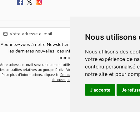
Nous utilisons
Abonnez-vous à notre Newsletter pour recevoir nos nouvelles offres,
les dernières nouvelles, des informations sur les ventes et les
Nous utilisons des cookies et d'autres technologies de suivi pour améliorer
promotions.
votre expérience de na
e-mail sera uniquement utilisée pour vous envoyer des informations sur
contenu personnalisé et
les actualités relatives au groupe Elidia. Vous pouvez vous désinscrire à tout moment.
notre site et pour com
Pour plus d’informations, cliquez ici
Retrouvez ici notre politique de protection de vos
données personnelles
.
J'accepte
Je refus