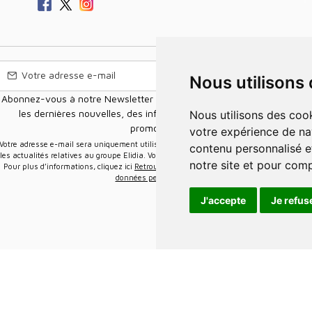
Nous utilisons
Abonnez-vous à notre Newsletter pour recevoir nos nouvelles offres,
les dernières nouvelles, des informations sur les ventes et les
Nous utilisons des cookies et d'autres technologies de suivi pour améliorer
promotions.
votre expérience de na
e-mail sera uniquement utilisée pour vous envoyer des informations sur
contenu personnalisé et
les actualités relatives au groupe Elidia. Vous pouvez vous désinscrire à tout moment.
notre site et pour com
Pour plus d’informations, cliquez ici
Retrouvez ici notre politique de protection de vos
données personnelles
.
J'accepte
Je refus