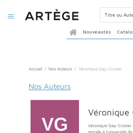
Nouveautés
Catal
Accueil
/
Nos Auteurs
/
Véronique Gay-Crosier
Nos Auteurs
Véronique
Véronique Gay-Crosier est titulaire d'un baccalauréat en droit et en philosophie à l'université Saint-Louis à Bruxelles, et d'un doctorat en théologie
morale à l'université d