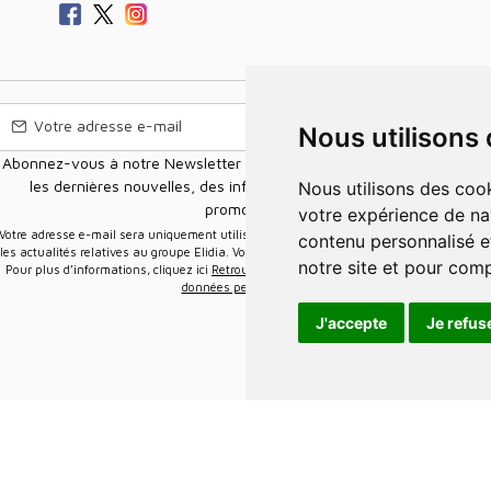
Nous utilisons
Abonnez-vous à notre Newsletter pour recevoir nos nouvelles offres,
les dernières nouvelles, des informations sur les ventes et les
Nous utilisons des cookies et d'autres technologies de suivi pour améliorer
promotions.
votre expérience de na
e-mail sera uniquement utilisée pour vous envoyer des informations sur
contenu personnalisé et
les actualités relatives au groupe Elidia. Vous pouvez vous désinscrire à tout moment.
notre site et pour com
Pour plus d’informations, cliquez ici
Retrouvez ici notre politique de protection de vos
données personnelles
.
J'accepte
Je refus