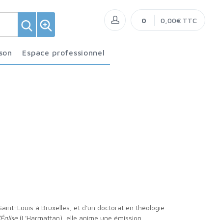
0
0,00€ TTC
ison
Espace professionnel
Église
(L'Harmattan), elle anime une émission