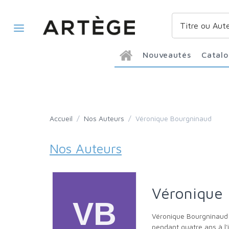
Nouveautés
Catal
Accueil
/
Nos Auteurs
/
Véronique Bourgninaud
Nos Auteurs
Véronique
Véronique Bourgninaud est diplômée de l'École supérieure de commerce de Paris et docteur en histoire moderne. Elle a enseigné la bioéthique
pendant quatre ans à l'