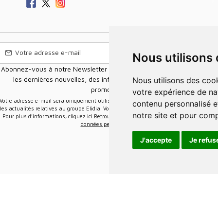
Nous utilisons
Abonnez-vous à notre Newsletter pour recevoir nos nouvelles offres,
les dernières nouvelles, des informations sur les ventes et les
Nous utilisons des cookies et d'autres technologies de suivi pour améliorer
promotions.
votre expérience de na
e-mail sera uniquement utilisée pour vous envoyer des informations sur
contenu personnalisé et
les actualités relatives au groupe Elidia. Vous pouvez vous désinscrire à tout moment.
notre site et pour com
Pour plus d’informations, cliquez ici
Retrouvez ici notre politique de protection de vos
données personnelles
.
J'accepte
Je refus