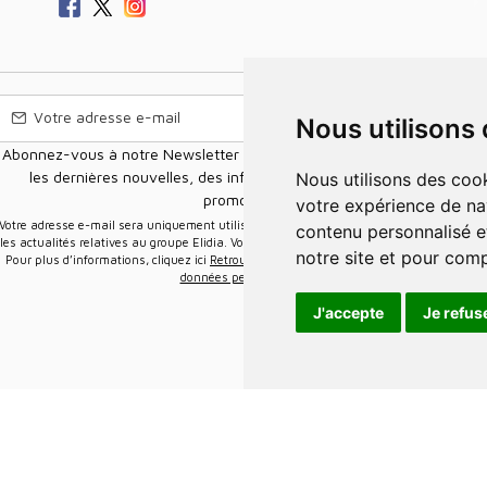
Nous utilisons
Abonnez-vous à notre Newsletter pour recevoir nos nouvelles offres,
les dernières nouvelles, des informations sur les ventes et les
Nous utilisons des cookies et d'autres technologies de suivi pour améliorer
promotions.
votre expérience de na
e-mail sera uniquement utilisée pour vous envoyer des informations sur
contenu personnalisé et
les actualités relatives au groupe Elidia. Vous pouvez vous désinscrire à tout moment.
notre site et pour com
Pour plus d’informations, cliquez ici
Retrouvez ici notre politique de protection de vos
données personnelles
.
J'accepte
Je refus