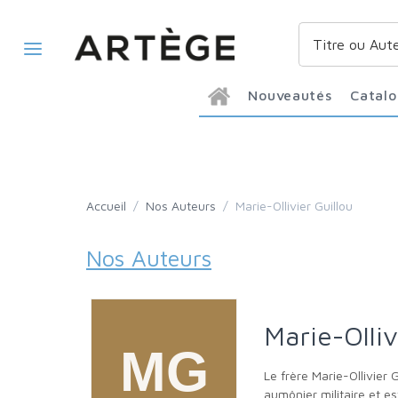
Nouveautés
Catal
Accueil
/
Nos Auteurs
/
Marie-Ollivier Guillou
Nos Auteurs
Marie-Olli
Le frère Marie-Ollivier Guillou est né en 1974 en Bretagne. Il est entré à l’âge de 17 ans à l’Abbaye bénédictine de Solesmes. Il devient ensuite
aumônier militaire et es