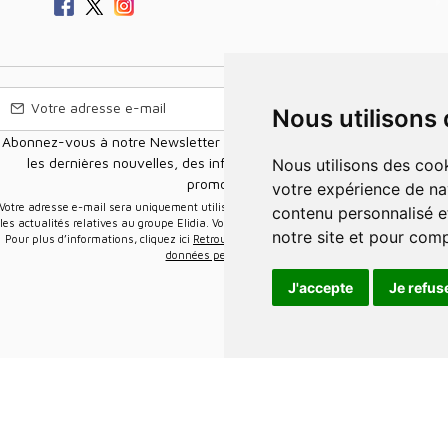
Nous utilisons
Abonnez-vous à notre Newsletter pour recevoir nos nouvelles offres,
les dernières nouvelles, des informations sur les ventes et les
Nous utilisons des cookies et d'autres technologies de suivi pour améliorer
promotions.
votre expérience de na
e-mail sera uniquement utilisée pour vous envoyer des informations sur
contenu personnalisé et
les actualités relatives au groupe Elidia. Vous pouvez vous désinscrire à tout moment.
notre site et pour com
Pour plus d’informations, cliquez ici
Retrouvez ici notre politique de protection de vos
données personnelles
.
J'accepte
Je refus