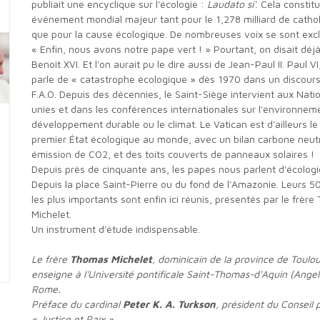
publiait une encyclique sur l'écologie :
Laudato si'
. Cela constitu
événement mondial majeur tant pour le 1,278 milliard de catho
que pour la cause écologique. De nombreuses voix se sont exc
« Enfin, nous avons notre pape vert ! » Pourtant, on disait déj
Benoît XVI. Et l'on aurait pu le dire aussi de Jean-Paul II. Paul VI,
parle de « catastrophe écologique » dès 1970 dans un discours
F.A.O. Depuis des décennies, le Saint-Siège intervient aux Nati
unies et dans les conférences internationales sur l'environneme
développement durable ou le climat. Le Vatican est d'ailleurs le
premier État écologique au monde, avec un bilan carbone neut
émission de CO2, et des toits couverts de panneaux solaires !
Depuis près de cinquante ans, les papes nous parlent d'écologie.
Depuis la place Saint-Pierre ou du fond de l'Amazonie. Leurs 5
les plus importants sont enfin ici réunis, présentés par le frèr
Michelet.
Un instrument d'étude indispensable.
Le frère
Thomas Michelet
, dominicain de la province de Toulou
enseigne à l'Université pontificale Saint-Thomas-d'Aquin (Ange
Rome.
Préface du cardinal
Peter K. A. Turkson
, président du Conseil p
« Justice et Paix ».