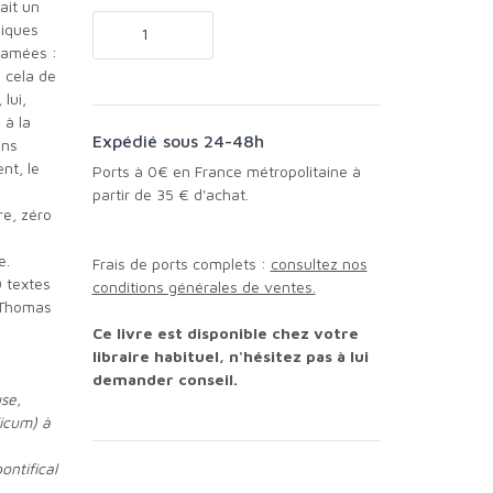
ait un
liques
lamées :
à cela de
 lui,
 à la
Expédié sous 24-48h
ons
nt, le
Ports à 0€ en France métropolitaine à
partir de 35 € d'achat.
re, zéro
Frais de ports complets :
consultez nos
0 textes
conditions générales de ventes.
e Thomas
Ce livre est disponible chez votre
libraire habituel, n'hésitez pas à lui
demander conseil.
se,
licum) à
ontifical