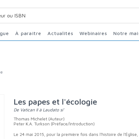
ogue
À paraître
Actualités
Webinaires
Notre ma
se
Les papes et l'écologie
De Vatican II à Laudato si'
Thomas Michelet (Auteur)
Peter K.A. Turkson (Préface/Introduction)
Le 24 mai 2015, pour la première fois dans l'histoire de l'Église, un pape