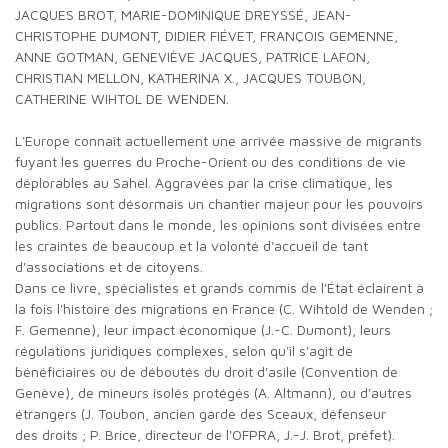
JACQUES BROT, MARIE-DOMINIQUE DREYSSÉ, JEAN-
CHRISTOPHE DUMONT, DIDIER FIÉVET, FRANÇOIS GEMENNE,
ANNE GOTMAN, GENEVIÈVE JACQUES, PATRICE LAFON,
CHRISTIAN MELLON, KATHERINA X., JACQUES TOUBON,
CATHERINE WIHTOL DE WENDEN.
L'Europe connaît actuellement une arrivée massive de migrants
fuyant les guerres du Proche-Orient ou des conditions de vie
déplorables au Sahel. Aggravées par la crise climatique, les
migrations sont désormais un chantier majeur pour les pouvoirs
publics. Partout dans le monde, les opinions sont divisées entre
les craintes de beaucoup et la volonté d'accueil de tant
d'associations et de citoyens.
Dans ce livre, spécialistes et grands commis de l'État éclairent à
la fois l'histoire des migrations en France (C. Wihtold de Wenden ;
F. Gemenne), leur impact économique (J.-C. Dumont), leurs
régulations juridiques complexes, selon qu'il s'agit de
bénéficiaires ou de déboutés du droit d'asile (Convention de
Genève), de mineurs isolés protégés (A. Altmann), ou d'autres
étrangers (J. Toubon, ancien garde des Sceaux, défenseur
des droits ; P. Brice, directeur de l'OFPRA, J.-J. Brot, préfet).