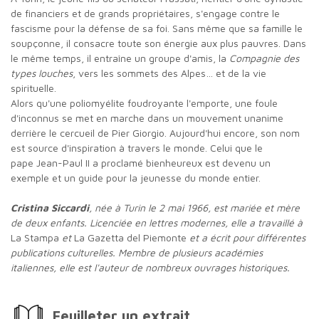
de financiers et de grands propriétaires, s'engage contre le
fascisme pour la défense de sa foi. Sans même que sa famille le
soupçonne, il consacre toute son énergie aux plus pauvres. Dans
le même temps, il entraîne un groupe d'amis, la
Compagnie des
types louches
, vers les sommets des Alpes… et de la vie
spirituelle.
Alors qu'une poliomyélite foudroyante l'emporte, une foule
d'inconnus se met en marche dans un mouvement unanime
derrière le cercueil de Pier Giorgio. Aujourd'hui encore, son nom
est source d'inspiration à travers le monde. Celui que le
pape Jean-Paul II a proclamé bienheureux est devenu un
exemple et un guide pour la jeunesse du monde entier.
Cristina Siccardi
, née à Turin le 2 mai 1966, est mariée et mère
de deux enfants. Licenciée en lettres modernes, elle a travaillé à
La Stampa
et
La Gazetta del Piemonte
et a écrit pour différentes
publications culturelles. Membre de plusieurs académies
italiennes, elle est l'auteur de nombreux ouvrages historiques.
Feuilleter un extrait