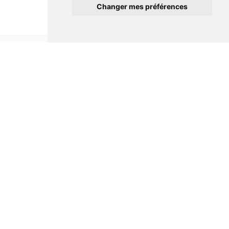
Changer mes préférences
Informations
Conditions générales de ventes
Mentions légales
Notre maison
Qui sommes nous