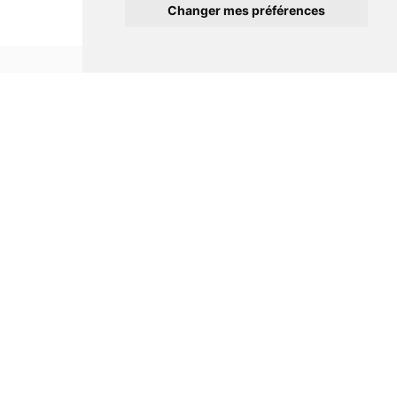
Changer mes préférences
Informations
Conditions générales de ventes
Mentions légales
Notre maison
Qui sommes nous