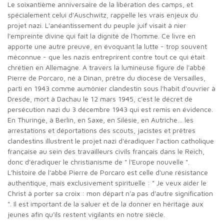
Le soixantième anniversaire de la libération des camps, et
spécialement celui d'Auschwitz, rappelle les vrais enjeux du
projet nazi. L'anéantissement du peuple juif visait à nier
l'empreinte divine qui fait la dignité de l'homme. Ce livre en
apporte une autre preuve, en évoquant la lutte - trop souvent
méconnue - que les nazis entreprirent contre tout ce qui était
chrétien en Allemagne. A travers la lumineuse figure de l'abbé
Pierre de Porcaro, né à Dinan, prêtre du diocèse de Versailles,
parti en 1943 comme aumônier clandestin sous l'habit d'ouvrier à
Dresde, mort à Dachau le 12 mars 1945, c'est le décret de
persécution nazi du 3 décembre 1943 qui est remis en évidence.
En Thuringe, à Berlin, en Saxe, en Silésie, en Autriche… les
arrestations et déportations des scouts, jacistes et prêtres
clandestins illustrent le projet nazi d'éradiquer l'action catholique
française au sein des travailleurs civils français dans le Reich,
donc d'éradiquer le christianisme de " l'Europe nouvelle ".
L'histoire de l'abbé Pierre de Porcaro est celle d'une résistance
authentique, mais exclusivement spirituelle : " Je veux aider le
Christ à porter sa croix : mon départ n'a pas d'autre signification
". Il est important de la saluer et de la donner en héritage aux
jeunes afin qu'ils restent vigilants en notre siècle.