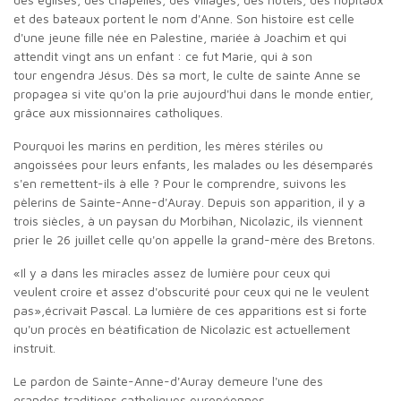
et des bateaux portent le nom d'Anne. Son histoire est celle
d'une jeune fille née en Palestine, mariée à Joachim et qui
attendit vingt ans un enfant : ce fut Marie, qui à son
tour engendra Jésus. Dès sa mort, le culte de sainte Anne se
propagea si vite qu'on la prie aujourd'hui dans le monde entier,
grâce aux missionnaires catholiques.
Pourquoi les marins en perdition, les mères stériles ou
angoissées pour leurs enfants, les malades ou les désemparés
s'en remettent-ils à elle ? Pour le comprendre, suivons les
pèlerins de Sainte-Anne-d'Auray. Depuis son apparition, il y a
trois siècles, à un paysan du Morbihan, Nicolazic, ils viennent
prier le 26 juillet celle qu'on appelle la grand-mère des Bretons.
«Il y a dans les miracles assez de lumière pour ceux qui
veulent croire et assez d'obscurité pour ceux qui ne le veulent
pas»,écrivait Pascal. La lumière de ces apparitions est si forte
qu'un procès en béatification de Nicolazic est actuellement
instruit.
Le pardon de Sainte-Anne-d'Auray demeure l'une des
grandes traditions catholiques européennes.