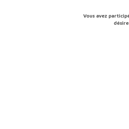
Vous avez participé à ce webinaire en accès payant, un code livre ou un code invité et vous
désire