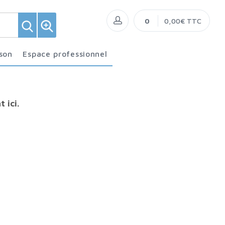
0
0,00€ TTC
ison
Espace professionnel
 ici.