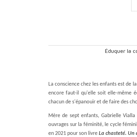
Éduquer la c
La conscience chez les enfants est de la plus haute importance. Si tous nos actes sont guidés par cette lumière intérieure qu'est la conscience
encore faut-il qu'elle soit elle-même 
chacun de s'épanouir et de faire des cho
Mère de sept enfants, Gabrielle Vialla s'est spécialisée dans l'accompagnement des couples et des familles. Elle est l'auteur de plusieurs
ouvrages sur la féminité, le cycle fémin
en 2021 pour son livre
La chasteté. Un 