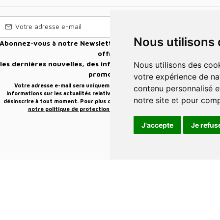
Nous utilisons
vous à notre Newsletter pour recevoir nos nouvelles
offres,
les dernières nouvelles, des informations sur les ventes et les
Nous utilisons des cookies et d'autres technologies de suivi pour améliorer
promotions.
votre expérience de na
Votre adresse e-mail sera uniquement utilisée pour vous envoyer des
contenu personnalisé et
informations sur les actualités relatives au groupe Elidia. Vous pouvez vous
notre site et pour com
désinscrire à tout moment. Pour plus d’informations, cliquez ici
Retrouvez ici
notre politique de protection de vos données personnelles
.
J'accepte
Je refus