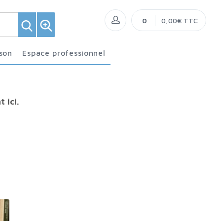
0
0,00€ TTC
ison
Espace professionnel
 ici.