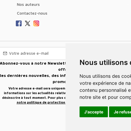
Nos auteurs
Contactez-nous
Nous utilisons
vous à notre Newsletter pour recevoir nos nouvelles
offres,
les dernières nouvelles, des informations sur les ventes et les
Nous utilisons des cookies et d'autres technologies de suivi pour améliorer
promotions.
votre expérience de na
Votre adresse e-mail sera uniquement utilisée pour vous envoyer des
contenu personnalisé et
informations sur les actualités relatives au groupe Elidia. Vous pouvez vous
notre site et pour com
désinscrire à tout moment. Pour plus d’informations, cliquez ici
Retrouvez ici
notre politique de protection de vos données personnelles
.
J'accepte
Je refus