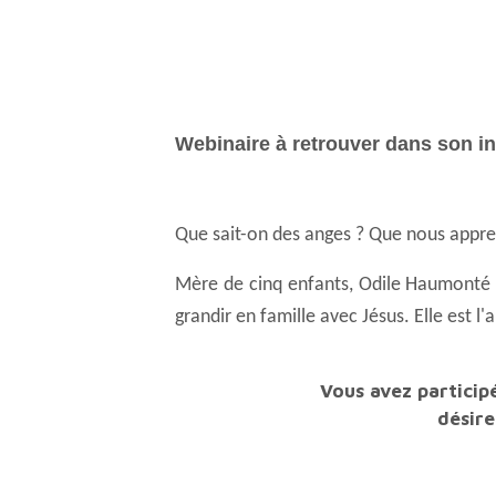
Webinaire à retrouver dans son i
Que sait-on des anges ? Que nous appre
Mère de cinq enfants, Odile Haumonté travaille dans l'édition catholique ; elle est également rédactrice en chef du magazine Patapon, pour
grandir en famille avec Jésus. Elle est l
Vous avez participé à ce webinaire en accès payant, un code livre ou un code invité et vous
désire