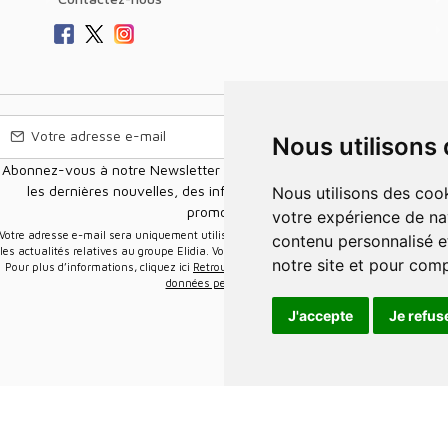
Nous utilisons
Abonnez-vous à notre Newsletter pour recevoir nos nouvelles offres,
les dernières nouvelles, des informations sur les ventes et les
Nous utilisons des cookies et d'autres technologies de suivi pour améliorer
promotions.
votre expérience de na
e-mail sera uniquement utilisée pour vous envoyer des informations sur
contenu personnalisé et
les actualités relatives au groupe Elidia. Vous pouvez vous désinscrire à tout moment.
notre site et pour com
Pour plus d’informations, cliquez ici
Retrouvez ici notre politique de protection de vos
données personnelles
.
J'accepte
Je refus