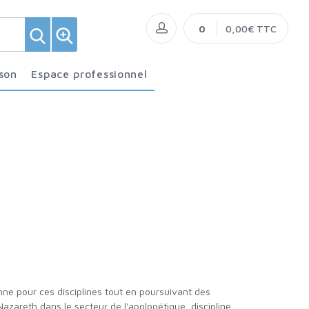
0
0,00€ TTC
ison
Espace professionnel
azareth dans le secteur de l'apologétique, discipline