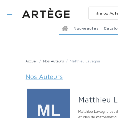
Nouveautés
Catal
Accueil
/
Nos Auteurs
/
Matthieu Lavagna
Nos Auteurs
Matthieu 
Matthieu Lavagna est diplômé de philosophie et de théologie. Depuis des années, il se passionne pour ces disciplines tout en poursuivant des
études de mathématiques